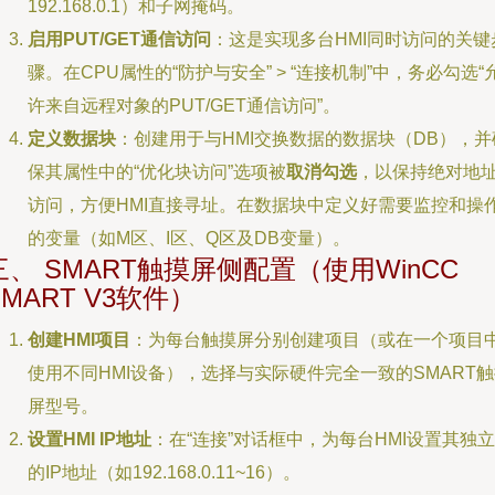
192.168.0.1）和子网掩码。
启用PUT/GET通信访问
：这是实现多台HMI同时访问的关键
骤。在CPU属性的“防护与安全” > “连接机制”中，务必勾选“
许来自远程对象的PUT/GET通信访问”。
定义数据块
：创建用于与HMI交换数据的数据块（DB），并
保其属性中的“优化块访问”选项被
取消勾选
，以保持绝对地
访问，方便HMI直接寻址。在数据块中定义好需要监控和操
的变量（如M区、I区、Q区及DB变量）。
三、 SMART触摸屏侧配置（使用WinCC
SMART V3软件）
创建HMI项目
：为每台触摸屏分别创建项目（或在一个项目
使用不同HMI设备），选择与实际硬件完全一致的SMART
屏型号。
设置HMI IP地址
：在“连接”对话框中，为每台HMI设置其独立
的IP地址（如192.168.0.11~16）。